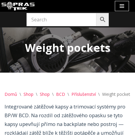
Přeskočit
na
obsah
Weight pockets
Domů
\
Shop
\
Shop
\
BCD
\
Příslušenství
\
Weight pockets
Integrované zátěžové kapsy a trimovací systémy pro
BP/W BCD. Na rozdíl od zátěžového opasku se tyto
kapsy upevňují přímo na backplate nebo postroj —
rozkládají zátěž blíže k těžišti potápěče a umožňují