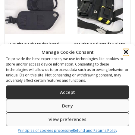
Weight pockets for hard
Weight pockets for plate
plate
with screws
Manage Cookie Consent
82,00
€
120,00
€
To provide the best experiences, we use technologies like cookies to
store and/or access device information. Consenting to these
technologies will allow us to process data such as browsing behavior or
SKU: 240313/4
SKU: 230980
unique IDs on this site. Not consenting or withdrawing consent, may
adversely affect certain features and functions.
Accept
1
2
→
Deny
View preferences
Typy zátěžových kapes
Principles of cookies processing
Refund and Returns Policy