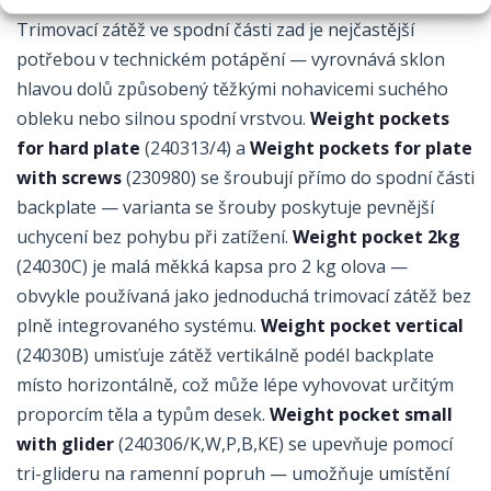
Trimovací zátěž ve spodní části zad je nejčastější
potřebou v technickém potápění — vyrovnává sklon
hlavou dolů způsobený těžkými nohavicemi suchého
obleku nebo silnou spodní vrstvou.
Weight pockets
for hard plate
(240313/4) a
Weight pockets for plate
with screws
(230980) se šroubují přímo do spodní části
backplate — varianta se šrouby poskytuje pevnější
uchycení bez pohybu při zatížení.
Weight pocket 2kg
(24030C) je malá měkká kapsa pro 2 kg olova —
obvykle používaná jako jednoduchá trimovací zátěž bez
plně integrovaného systému.
Weight pocket vertical
(24030B) umisťuje zátěž vertikálně podél backplate
místo horizontálně, což může lépe vyhovovat určitým
proporcím těla a typům desek.
Weight pocket small
with glider
(240306/K,W,P,B,KE) se upevňuje pomocí
tri-glideru na ramenní popruh — umožňuje umístění