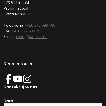
273 51 Unhošt
Praha - západ
Czech Republic
Telephone:
+420 312 699 790
FAX:
+420 312 699 792
E-mail:
diving@sopras.cz
Keep in touch
Kontaktujte nás
Name
A
*
lt