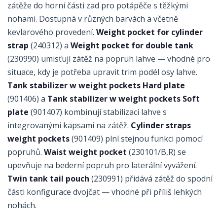
zátěže do horní části zad pro potápěče s těžkými
nohami. Dostupná v různých barvách a včetně
kevlarového provedení.
Weight pocket for cylinder
strap
(240312) a
Weight pocket for double tank
(230990) umisťují zátěž na popruh lahve — vhodné pro
situace, kdy je potřeba upravit trim podél osy lahve.
Tank stabilizer w weight pockets Hard plate
(901406) a
Tank stabilizer w weight pockets Soft
plate
(901407) kombinují stabilizaci lahve s
integrovanými kapsami na zátěž.
Cylinder straps
weight pockets
(901409) plní stejnou funkci pomocí
popruhů.
Waist weight pocket
(230101/B,R) se
upevňuje na bederní popruh pro laterální vyvážení.
Twin tank tail pouch
(230991) přidává zátěž do spodní
části konfigurace dvojčat — vhodné při příliš lehkých
nohách.