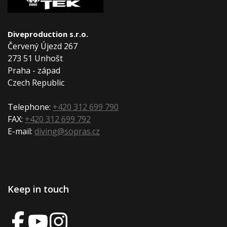
Diveproduction s.r.o.
Červený Újezd 267
273 51 Unhošt
Praha - západ
Czech Republic
Telephone:
+420 312 699 790
FAX:
+420 312 699 792
E-mail:
diving@sopras.cz
Keep in touch